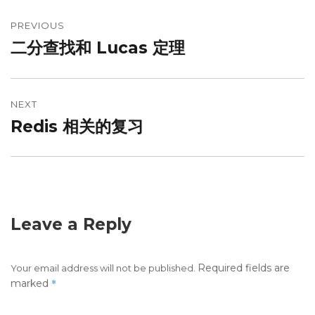
Post
PREVIOUS
navigation
二分查找和 Lucas 定理
Previous
post:
NEXT
Redis 相关的复习
Next
post:
Leave a Reply
Required fields are
Your email address will not be published.
*
marked