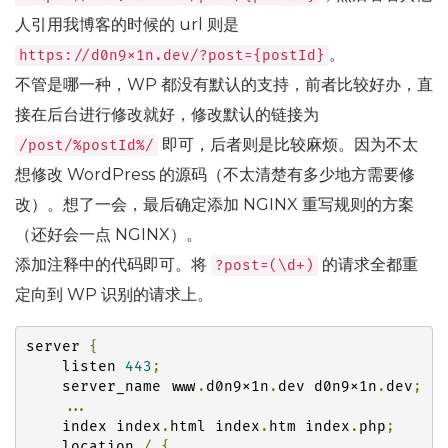
人引用我博客的时候的 url 则是
。
https
:
//d0n9x1n.dev/?post={postId}
不管是哪一种，WP 都没有默认的支持，前者比较好办，直
接在后台进行修改就好，修改默认的链接为
即可，后者则是比较麻烦。因为不太
/post/
%
postId
%/
想修改 WordPress 的源码（不太清楚有多少地方需要修
改）。想了一会，最后确定添加 NGINX 重写规则的方案
（还好会一点 NGINX）。
添加注释中的代码即可。将
的请求全都重
?
post
=(
\d
+)
定向到 WP 识别的请求上。
server 
{
    listen 
443
;
    server_name www
.
d0n9x1n
.
dev d0n9x1n
.
dev
;
...
    index index
.
html index
.
htm index
.
php
;
    location 
/
{