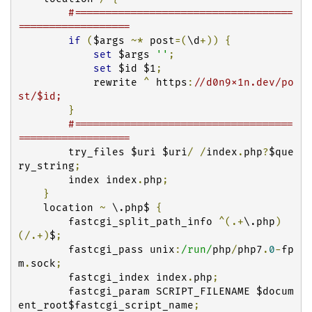
#===================================
==================
if
(
$args 
~*
 post
=(
\d
+))
{
set
 $args 
''
;
set
 $id $1
;
            rewrite 
^
 https
:
//d0n9x1n.dev/po
st/$id;
}
#===================================
==================
        try_files $uri $uri
/
/
index
.
php
?
$que
ry_string
;
        index index
.
php
;
}
    location 
~
 \.php$ 
{
        fastcgi_split_path_info 
^(.+
\.php
)
(/.+)
$
;
        fastcgi_pass unix
:
/run/
php
/
php7
.
0
-
fp
m
.
sock
;
        fastcgi_index index
.
php
;
        fastcgi_param SCRIPT_FILENAME $docum
ent_root$fastcgi_script_name
;