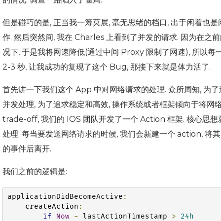
但是碰巧的是, 正当我一筹莫展, 毫无思绪的档口, 出于闲着也是闲着
作. 然后突然间, 我在 Charles 上看到了并发的请求. 因
况下, 于是我将网速降低(通过中间 Proxy 限制了网速), 所以每一个
2-3 秒, 让我成功的复现了这个 Bug, 那接下来就是体力活了.
首先讲一下我们这个 App 中对网络请求的处理. 众所周知, 
并发处理, 为了追求稳定和高效, 操作系统或者框架倾向于将网
trade-off, 我们的 IOS 团队开发了一个 Action 框
处理. 每当要发送网络请求的时候, 我们会新建一个 action,
的事件后离开.
我们之前的逻辑是:
applicationDidBecomeActive
:
    createAction
:
if
Now
-
 lastActionTimestamp 
>
24h