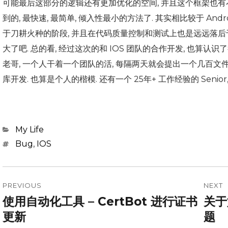
可能最后这部分的逻辑还有更加优化的空间, 并且这个框架也有
到的, 最快速, 最简单, 倾入性最小的方法了. 其实相比较于 Andro
于刀耕火种的阶段, 并且在代码质量控制和测试上也是远远落后于
大了吧. 总的看, 经过这次的和 IOS 团队的合作开发, 也算
老哥, 一个人干着一个团队的活, 每隔两天就会提出一个几百文件改
库开发. 也算是个人的楷模. 还有一个 25年+ 工作经验的 Senior
Categories
My Life
Tags
Bug
,
IOS
Post
PREVIOUS
NEXT
navigation
使用自动化工具 – CertBot 进行证书
关于
Previous
Next
post:
post:
更新
题