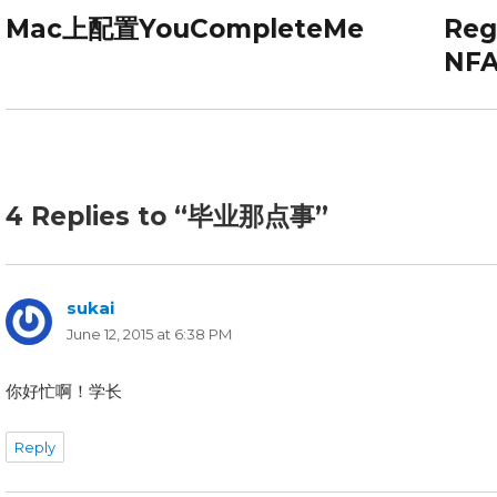
navigation
Mac上配置YouCompleteMe
Reg
Previous
Next
post:
post:
NF
4 Replies to “毕业那点事”
sukai
says:
June 12, 2015 at 6:38 PM
你好忙啊！学长
Reply