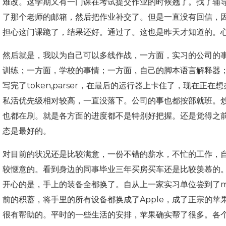
难改。这学期又有一门课在考试提交作业的时候翘了。找了辅
了那个老师的邮箱，然后把作业补交了。但是一直没有回信，因
担心这门课跪了，结果还好。通过了。这也是昨天才知道的。
然后就是，我以为自己可以多线作战，一方面，实习的公司的
训练；一方面，学校的事情；一方面，自己的脚本语言解释器
写完了token,parser，在最后的运行器上卡住了，现在
私活优先级相对较高，一直没落下。公司的事也都按部就班。
也都在刷。就是各方面的进度都不是特别好把握。还是觉得之
态是最好的。
对目前的状况还是比较满意，一份不错的薪水，不忙的工作，
较惬意的。看到身边的同事毕业三年买房买车还是比较羡慕的
开心的是，手上的装备全都换了。自从上一家实习单位尝到了m
前的积蓄，将手里的所有设备都换成了Apple，成了正宗的
很有帮助的。平时的一些生活的安排，苹果确实帮了很多。各